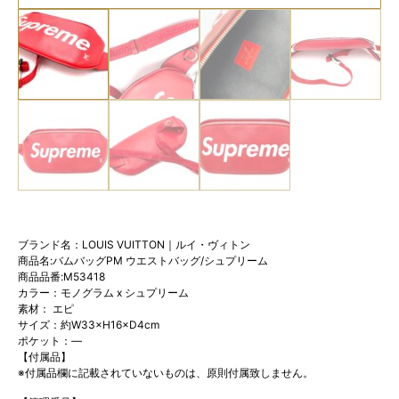
ブランド名：LOUIS VUITTON｜ルイ・ヴィトン
商品名:バムバッグ
PM
ウエストバッグ
/
シュプリーム
商品品番:M53418
カラー：モノグラム
x
シュプリーム
素材： エピ
サイズ：約W33×H16×D4cm
ポケット：—
【付属品】
※付属品欄に記載されていないものは、原則付属致しません。