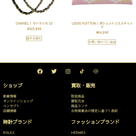
CHANEL｜ マトラッセ 23
LOUIS VUITTON｜ポシェットコスメティッ
ク
¥
525,800
¥
64,900
続きを読む
お買い物カゴに追加
ショップ
買取・販売
新着情報
取扱商品
オンラインショップ
買取方法
コンセプト
商品ランク
店舗情報
古物営業法の規定に基づく表記
時計ブランド
ファッションブランド
ROLEX
HERMES